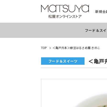
新規会
フード＆スイ
TOP
＜亀戸升本＞緑豆はるさめ麺 きのこ
＜亀戸
フード＆スイーツ