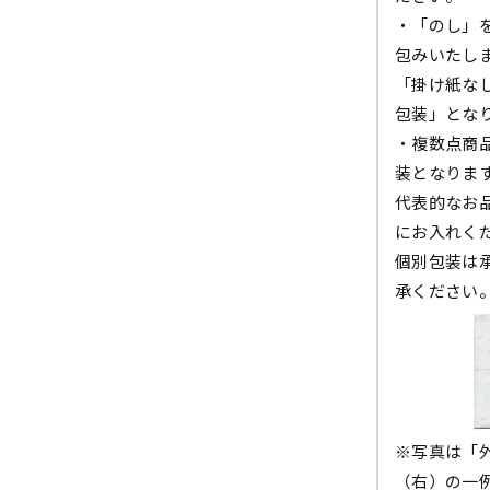
・「のし」
包みいたし
「掛け紙な
包装」とな
・複数点商
装となりま
代表的なお
にお入れく
個別包装は
承ください
※写真は「
（右）の一