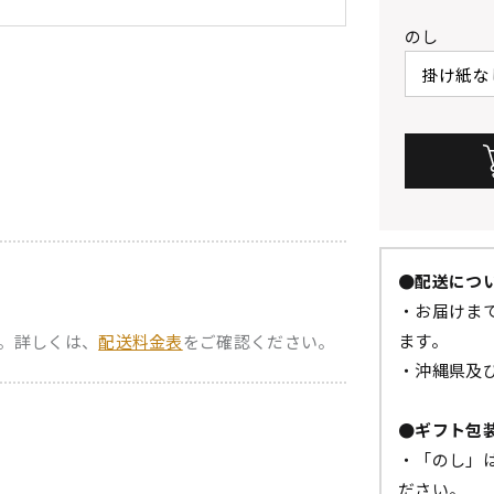
のし
●配送につ
・お届けまで
ます。
。詳しくは、
配送料金表
をご確認ください。
・沖縄県及
●ギフト包
・「のし」
ださい。