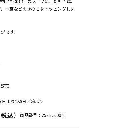
食材と野菜出汁のスープに、たもぎ茸、
茸、木茸などのきのこをトッピングしま
ージです。
×
の調理
造日より180日／冷凍＞
円（税込）
商品番号：25sfrz00041