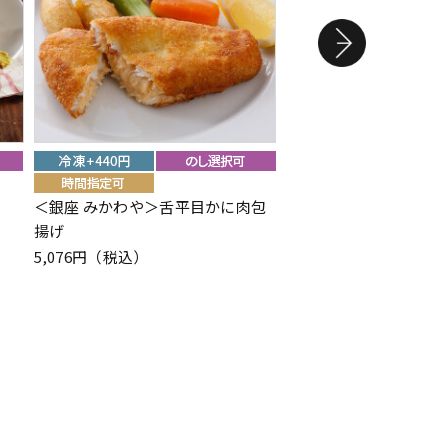
＜銀座 みかわや＞舌平目かに肉包
＜銀座 みかわや＞チキ
揚げ
3,780円（税込）
5,076円（税込）