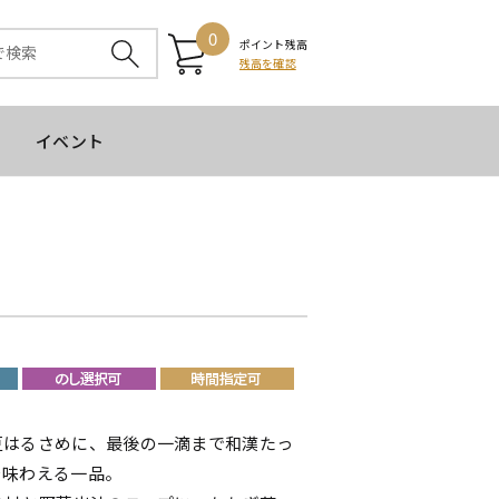
0
ポイント残高
残高を確認
イベント
豆はるさめに、最後の一滴まで和漢たっ
を味わえる一品。