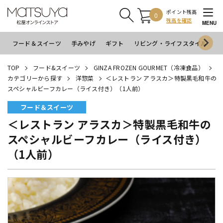
ポイント残高
0
残高を確認
MENU
フード＆スイーツ
手みやげ
ギフト
リビング・ライフスタイル
イ
TOP
フード&スイーツ
GINZA FROZEN GOURMET（冷凍食品）
カテゴリーから探す
洋惣菜
＜レストラン アラスカ＞特製黒毛和牛の
スペシャルビーフカレー（ライス付き）（1人前）
フード＆スイーツ
＜レストラン アラスカ＞特製黒毛和牛の
スペシャルビーフカレー（ライス付き）
（1人前）