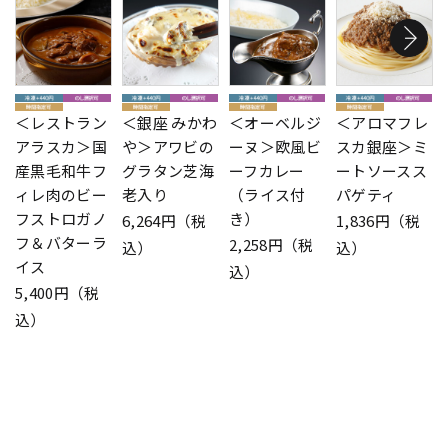
＜レストラン
＜銀座 みかわ
＜オーベルジ
＜アロマフレ
アラスカ＞国
や＞アワビの
ーヌ＞欧風ビ
スカ銀座＞ミ
産黒毛和牛フ
グラタン芝海
ーフカレー
ートソースス
ィレ肉のビー
老入り
（ライス付
パゲティ
フストロガノ
き）
6,264円（税
1,836円（税
フ＆バターラ
2,258円（税
込）
込）
イス
込）
5,400円（税
込）