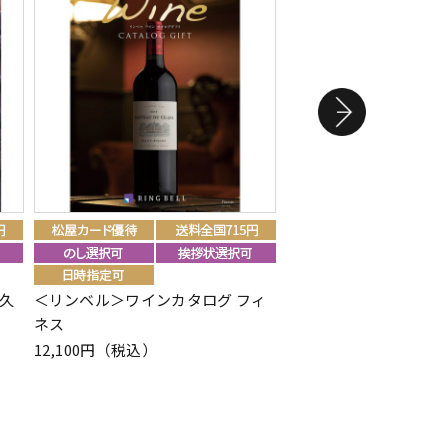
久
＜リンベル＞ワインカタログ フィ
＜リンベル＞リンベル
ネス
ム グレープ カード／B
12,100円（税込）
22,880円（税込）