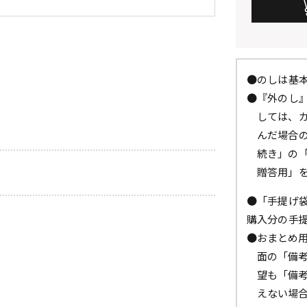
●のしは基
●『外のし
しては、
んだ場合
続き」の
贈答用」
●「手提げ
購入分の手
●おまとめ
面の「備
望も「備
えない場