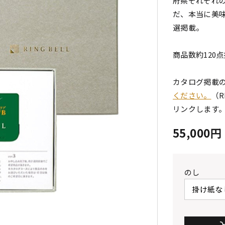
府県それぞれの
だ、本当に美
選掲載。
商品数約120
カタログ掲載
ください。
（R
リンクします
55,000
のし