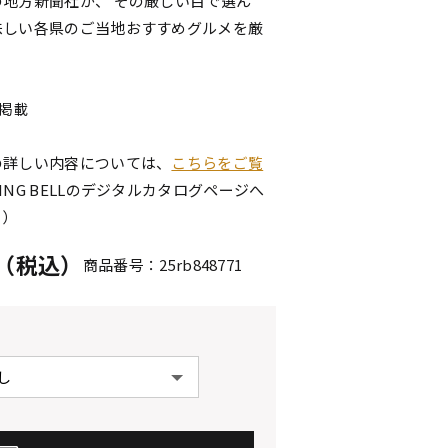
地方新聞社が、 その厳しい目で選ん
味しい各県のご当地おすすめグルメを厳
点掲載
の詳しい内容については、
こちらをご覧
ING BELLのデジタルカタログページへ
。）
円（税込）
商品番号：25rb848771