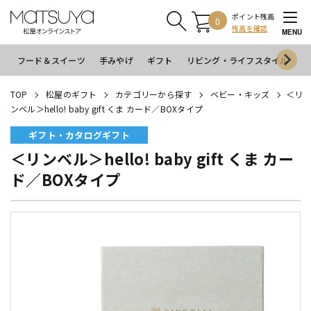
ポイント残高
0
残高を確認
MENU
フード＆スイーツ
手みやげ
ギフト
リビング・ライフスタイル
イ
TOP
松屋のギフト
カテゴリーから探す
ベビー・キッズ
＜リ
ンベル＞hello! baby gift くま カード／BOXタイプ
ギフト・カタログギフト
＜リンベル＞hello! baby gift くま カー
ド／BOXタイプ