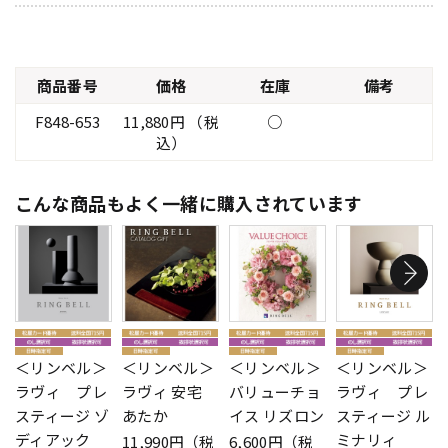
商品番号
価格
在庫
備考
F848-653
11,880円 （税
○
込）
こんな商品もよく一緒に購入されています
＜リンベル＞
＜リンベル＞
＜リンベル＞
＜リンベル＞
ラヴィ プレ
ラヴィ 安宅
バリューチョ
ラヴィ プレ
スティージ ゾ
あたか
イス リズロン
スティージ ル
ディアック
ミナリィ
11,990円（税
6,600円（税