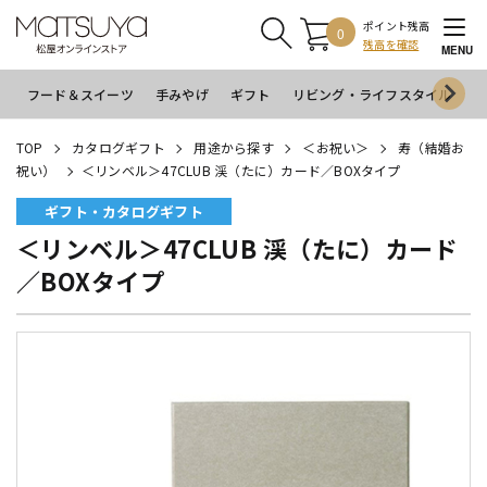
ポイント残高
0
残高を確認
MENU
フード＆スイーツ
手みやげ
ギフト
リビング・ライフスタイル
イ
TOP
カタログギフト
用途から探す
＜お祝い＞
寿（結婚お
祝い）
＜リンベル＞47CLUB 渓（たに）カード／BOXタイプ
ギフト・カタログギフト
＜リンベル＞47CLUB 渓（たに）カード
／BOXタイプ