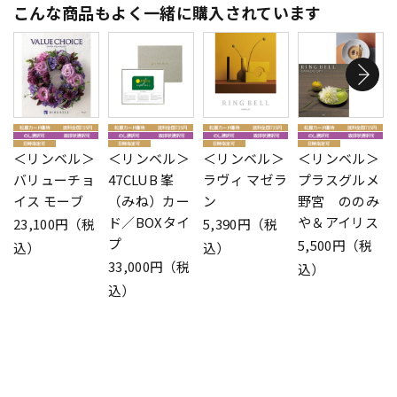
こんな商品もよく一緒に購入されています
＜リンベル＞
＜リンベル＞
＜リンベル＞
＜リンベル＞
バリューチョ
47CLUB 峯
ラヴィ マゼラ
プラスグルメ
イス モーブ
（みね）カー
ン
野宮 ののみ
ド／BOXタイ
や＆アイリス
23,100円（税
5,390円（税
プ
5,500円（税
込）
込）
33,000円（税
込）
込）