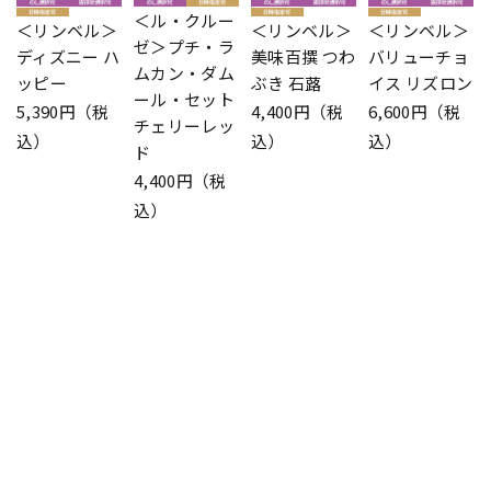
＜ル・クルー
＜リンベル＞
＜リンベル＞
＜リンベル＞
ゼ＞プチ・ラ
ディズニー ハ
美味百撰 つわ
バリューチョ
ムカン・ダム
ッピー
ぶき 石蕗
イス リズロン
ール・セット
5,390円（税
4,400円（税
6,600円（税
チェリーレッ
込）
込）
込）
ド
4,400円（税
込）