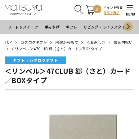
ポイント残高
0
残高を確認
MENU
フード＆スイーツ
手みやげ
ギフト
リビング・ライフスタイル
イ
TOP
カタログギフト
用途から探す
＜お返し＞
快気内祝い
＜リンベル＞47CLUB 郷（さと）カード／BOXタイプ
ギフト・カタログギフト
＜リンベル＞47CLUB 郷（さと）カード
／BOXタイプ