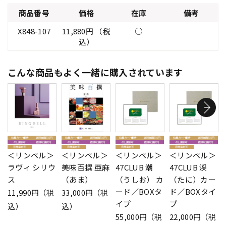
商品番号
価格
在庫
備考
X848-107
11,880円 （税
○
込）
こんな商品もよく一緒に購入されています
＜リンベル＞
＜リンベル＞
＜リンベル＞
＜リンベル＞
ラヴィ シリウ
美味百撰 亜麻
47CLUB 潮
47CLUB 渓
ス
（あま）
（うしお） カ
（たに）カー
ード／BOXタ
ド／BOXタイ
11,990円（税
33,000円（税
イプ
プ
込）
込）
55,000円（税
22,000円（税