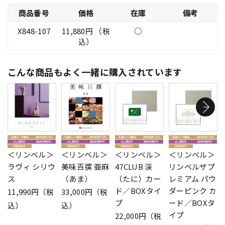
商品番号
価格
在庫
備考
X848-107
11,880円 （税
○
込）
こんな商品もよく一緒に購入されています
＜リンベル＞
＜リンベル＞
＜リンベル＞
＜リンベル＞
ラヴィ シリウ
美味百撰 亜麻
47CLUB 渓
リンベルザプ
ス
（あま）
（たに）カー
レミアム パウ
ド／BOXタイ
ダーピンク カ
11,990円（税
33,000円（税
プ
ード／BOXタ
込）
込）
イプ
22,000円（税