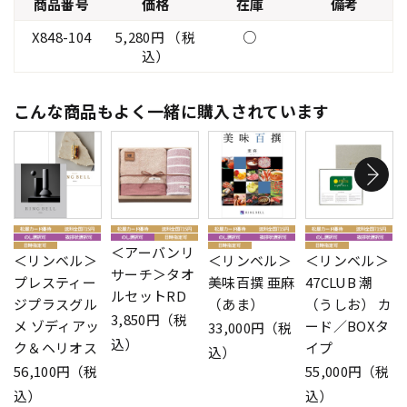
商品番号
価格
在庫
備考
X848-104
5,280円 （税
○
込）
こんな商品もよく一緒に購入されています
＜アーバンリ
＜リンベル＞
＜リンベル＞
＜リンベル＞
サーチ＞タオ
プレスティー
美味百撰 亜麻
47CLUB 潮
ルセットRD
ジプラスグル
（あま）
（うしお） カ
3,850円（税
メ ゾディアッ
ード／BOXタ
33,000円（税
込）
ク＆ヘリオス
イプ
込）
56,100円（税
55,000円（税
込）
込）