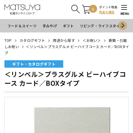
ポイント残高
0
残高を確認
MENU
フード＆スイーツ
手みやげ
ギフト
リビング・ライフスタイル
イ
TOP
カタログギフト
用途から探す
＜お祝い＞
新築・引越
しお祝い
＜リンベル＞プラスグルメ ビーハイブコース カード／BOXタイ
プ
ギフト・カタログギフト
＜リンベル＞プラスグルメ ビーハイブコ
ース カード／BOXタイプ