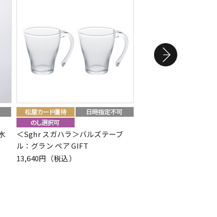
水
＜Sghr スガハラ＞バルズテーブ
＜アルマーニ／カーザ
ル：グラン ペア GIFT
JANETTE（ジャネッ
ン
13,640円（税込）
79,640円（税込）