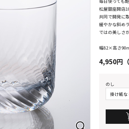
毎日使っても
松屋銀座開店1
共同で開発に
緩やかな斜め
ではの美しさ
幅82×高さ90m
4,950
のし