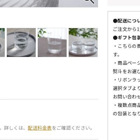
●配送につ
ご注文から1
●ギフト包
・こちらの
す。
・商品ペー
熨斗をお選
・リボンラ
選択タブよ
お問い合わ
・複数点商
の包装とな
。詳しくは、
配送料金表
をご確認ください。