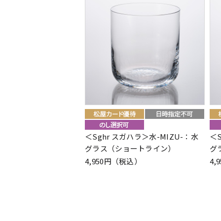
＜Sghr スガハラ＞水-MIZU-：水
＜S
グラス（ショートライン）
グ
4,950円（税込）
4,