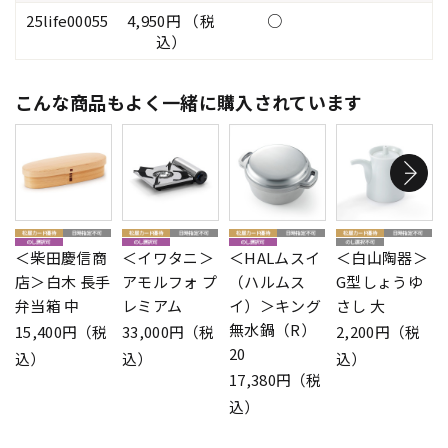
25life00055
4,950円 （税
○
込）
こんな商品もよく一緒に購入されています
＜柴田慶信商
＜イワタニ＞
＜HALムスイ
＜白山陶器＞
店＞白木 長手
アモルフォ プ
（ハルムス
G型しょうゆ
弁当箱 中
レミアム
イ）＞キング
さし 大
無水鍋（R）
15,400円（税
33,000円（税
2,200円（税
20
込）
込）
込）
17,380円（税
込）