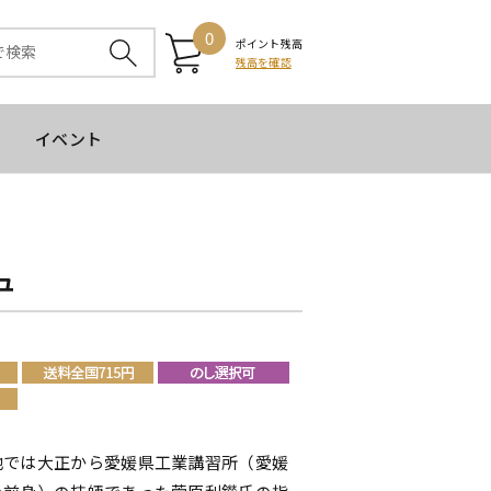
0
ポイント残高
残高を確認
イベント
ュ
地では大正から愛媛県工業講習所（愛媛