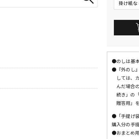
●のしは基
●『外のし
しては、
んだ場合
続き」の
贈答用」
●「手提げ
購入分の手
●おまとめ