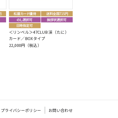
＜リンベル＞47CLUB 渓（たに）
＜リンベル＞美味百撰 
カード／BOXタイプ
も）
22,000円（税込）
22,000円（税込）
プライバシーポリシー
お問い合わせ