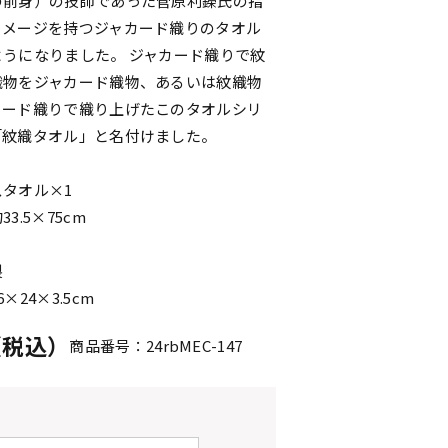
の前身）の技師であった菅原利鑅氏の指
イメージを持つジャカード織りのタオル
うになりました。 ジャカード織りで紋
織物をジャカード織物、あるいは紋織物
カード織りで織り上げたこのタオルシリ
「紋織タオル」と名付けました。
タオル×1
3.5×75cm
製
×24×3.5cm
円（税込）
商品番号：24rbMEC-147