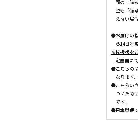
面の「備
望も「備
えない場
●お届けの指
ら14日程
※挨拶状を
定画面に
●こちらの商
なります
●こちらの商
ついた商
です。
●日本郵便