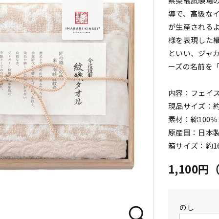
県染織試験場
導で、高級な
が生産されるよ
様を表現した
といい、ジャ
ーズの名前を
内容：フェイス
現品サイズ：約3
素材：綿100％
原産国：日本
箱サイズ：約16
1,100
のし