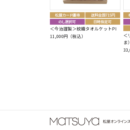
＜今治謹製＞紋織タオルケットPI
＜
11,000円（税込）
ま
33