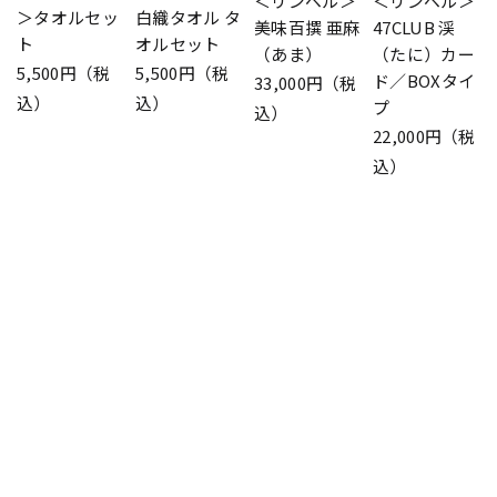
＜リンベル＞
＜リンベル＞
＞タオルセッ
白織タオル タ
美味百撰 亜麻
47CLUB 渓
ト
オルセット
（あま）
（たに）カー
5,500円（税
5,500円（税
ド／BOXタイ
33,000円（税
込）
込）
プ
込）
22,000円（税
込）