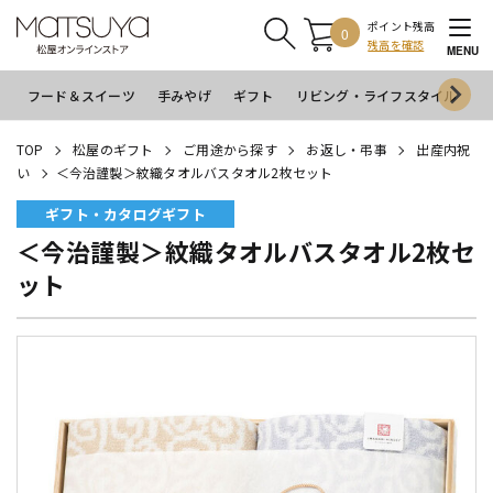
ポイント残高
0
残高を確認
MENU
フード＆スイーツ
手みやげ
ギフト
リビング・ライフスタイル
イ
TOP
松屋のギフト
ご用途から探す
お返し・弔事
出産内祝
い
＜今治謹製＞紋織タオルバスタオル2枚セット
ギフト・カタログギフト
＜今治謹製＞紋織タオルバスタオル2枚セ
ット