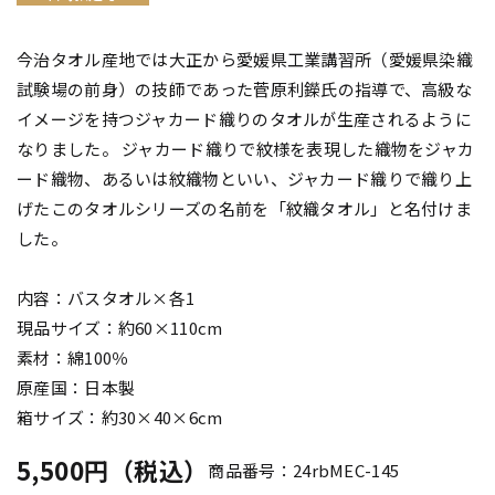
今治タオル産地では大正から愛媛県工業講習所（愛媛県染織
試験場の前身）の技師であった菅原利鑅氏の指導で、高級な
イメージを持つジャカード織りのタオルが生産されるように
なりました。 ジャカード織りで紋様を表現した織物をジャカ
ード織物、あるいは紋織物といい、ジャカード織りで織り上
げたこのタオルシリーズの名前を「紋織タオル」と名付けま
した。
内容：バスタオル×各1
現品サイズ：約60×110cm
素材：綿100％
原産国：日本製
箱サイズ：約30×40×6cm
5,500円（税込）
商品番号：24rbMEC-145