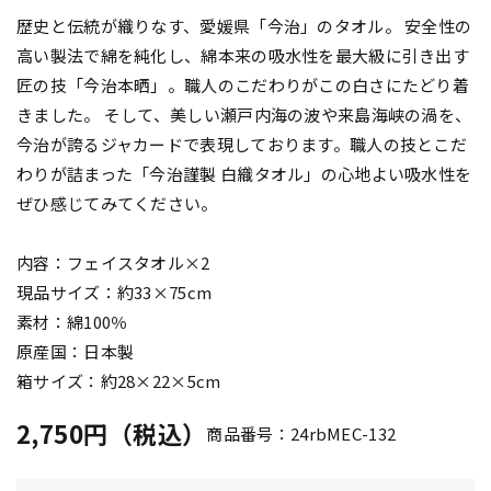
歴史と伝統が織りなす、愛媛県「今治」のタオル。 安全性の
高い製法で綿を純化し、綿本来の吸水性を最大級に引き出す
匠の技「今治本晒」。職人のこだわりがこの白さにたどり着
きました。 そして、美しい瀬戸内海の波や来島海峡の渦を、
今治が誇るジャカードで表現しております。職人の技とこだ
わりが詰まった「今治謹製 白織タオル」の心地よい吸水性を
ぜひ感じてみてください。
内容：フェイスタオル×2
現品サイズ：約33×75cm
素材：綿100％
原産国：日本製
箱サイズ：約28×22×5cm
2,750円（税込）
商品番号：24rbMEC-132