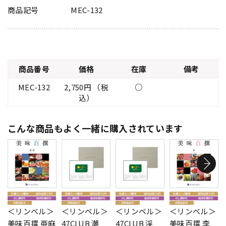
商品記号
MEC-132
商品番号
価格
在庫
備考
MEC-132
2,750円 （税
○
込）
こんな商品もよく一緒に購入されています
＜リンベル＞
＜リンベル＞
＜リンベル＞
＜リンベル＞
美味百撰 亜麻
47CLUB 潮
47CLUB 渓
美味百撰 李