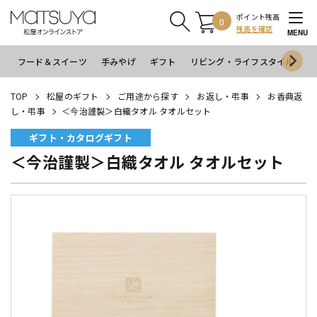
ポイント残高
0
残高を確認
MENU
フード＆スイーツ
手みやげ
ギフト
リビング・ライフスタイル
イ
TOP
松屋のギフト
ご用途から探す
お返し・弔事
お香典返
し・弔事
＜今治謹製＞白織タオル タオルセット
ギフト・カタログギフト
＜今治謹製＞白織タオル タオルセット