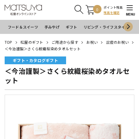
ポイント残高
0
残高を確認
MENU
フード＆スイーツ
手みやげ
ギフト
リビング・ライフスタイル
イ
TOP
松屋のギフト
ご用途から探す
お祝い
出産のお祝い
＜今治謹製＞さくら紋織桜染めタオルセット
ギフト・カタログギフト
＜今治謹製＞さくら紋織桜染めタオルセ
ット