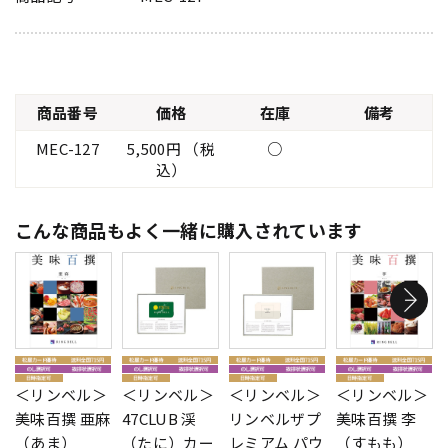
商品番号
価格
在庫
備考
MEC-127
5,500円 （税
○
込）
こんな商品もよく一緒に購入されています
＜リンベル＞
＜リンベル＞
＜リンベル＞
＜リンベル＞
美味百撰 亜麻
47CLUB 渓
リンベルザプ
美味百撰 李
（あま）
（たに）カー
レミアム パウ
（すもも）