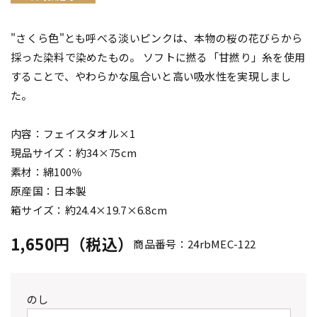
"さくら色"とも呼べる淡いピンクは、本物の桜の花びらから
採った染料で染めたもの。 ソフトに撚る「甘撚り」糸を使用
することで、やわらかな風合いと高い吸水性を実現しまし
た。
内容：フェイスタオル×1
現品サイズ：約34×75cm
素材：綿100％
原産国：日本製
箱サイズ：約24.4×19.7×6.8cm
1,650円（税込）
商品番号：24rbMEC-122
のし