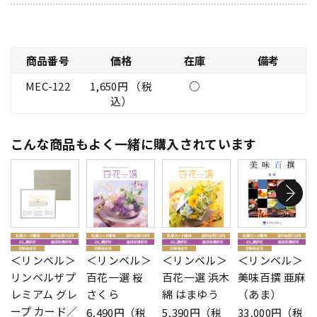
商品番号
価格
在庫
備考
MEC-122
1,650円 （税
○
込）
こんな商品もよく一緒に購入されています
＜リンベル＞
＜リンベル＞
＜リンベル＞
＜リンベル＞
リンベルザプ
百花一選 桜
百花一選 浜木
美味百撰 亜麻
レミアム グレ
さくら
綿 はまゆう
（あま）
ープ カード／
6,490円（税
5,390円（税
33,000円（税