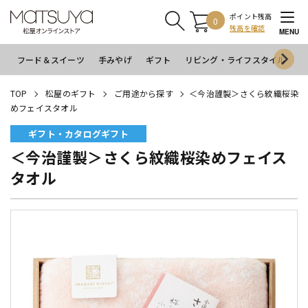
ポイント残高
0
残高を確認
MENU
フード＆スイーツ
手みやげ
ギフト
リビング・ライフスタイル
イ
TOP
松屋のギフト
ご用途から探す
＜今治謹製＞さくら紋織桜染
めフェイスタオル
ギフト・カタログギフト
＜今治謹製＞さくら紋織桜染めフェイス
タオル