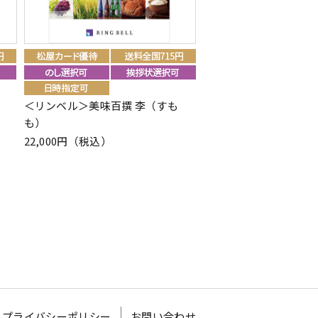
）
＜リンベル＞美味百撰 李（すも
＜リンベル＞リンベル
も）
ム シルバー カード／B
22,000円（税込）
110,880円（税込）
プライバシーポリシー
お問い合わせ