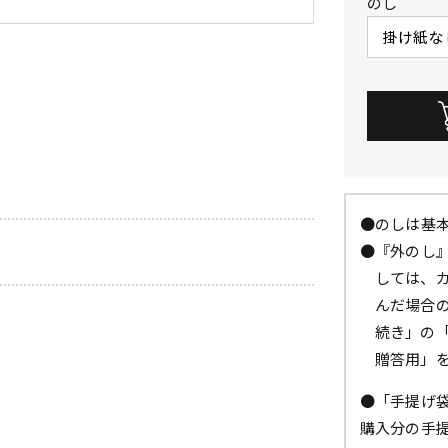
のし
●のしは基
●『外のし
しては、
んだ場合
続き」の
贈答用」
●「手提げ
購入分の手