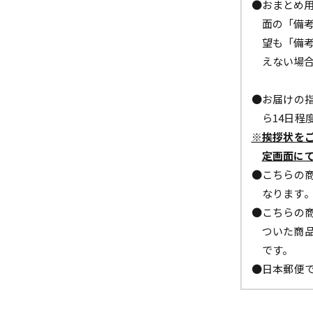
●おまとめ
面の「備
望も「備
えない場
●お届けの指
ら14日程
※挨拶状を
定画面に
●こちらの商
なります
●こちらの商
ついた商
です。
●日本郵便