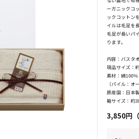
ない農地で有
ーガニックコ
ックコットン
イルは毛足を
毛足が長いパ
ります。
内容：バスタオ
現品サイズ：約6
素材：綿100％
（パイル：オー
原産国：日本
箱サイズ：約30
3,850