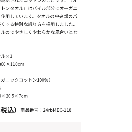
機栽培されたコットンのことです。『オ
ットンタオル』はパイル部分にオーガニ
を使用しています。タオルの中央部のパ
長くする特別な織り方を採用しました。
イルのでやさしくやわらかな風合いとな
ル×1
0×110cm
ガニックコットン100%）
製
×20.5×7cm
円（税込）
商品番号：24rbMEC-118