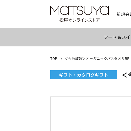
新規会
フード＆スイ
TOP
＜今治謹製＞オーガニックバスタオルBE
＜
ギフト・カタログギフト