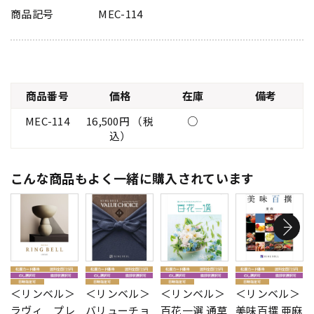
商品記号
MEC-114
商品番号
価格
在庫
備考
MEC-114
16,500円 （税
○
込）
こんな商品もよく一緒に購入されています
＜リンベル＞
＜リンベル＞
＜リンベル＞
＜リンベル＞
ラヴィ プレ
バリューチョ
百花一選 通草
美味百撰 亜麻