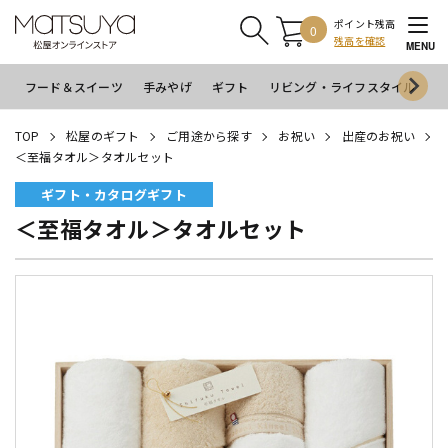
ポイント残高
0
残高を確認
MENU
フード＆スイーツ
手みやげ
ギフト
リビング・ライフスタイル
イ
TOP
松屋のギフト
ご用途から探す
お祝い
出産のお祝い
＜至福タオル＞タオルセット
ギフト・カタログギフト
＜至福タオル＞タオルセット