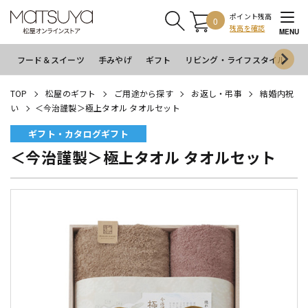
ポイント残高
0
残高を確認
MENU
フード＆スイーツ
手みやげ
ギフト
リビング・ライフスタイル
イ
TOP
松屋のギフト
ご用途から探す
お返し・弔事
結婚内祝
い
＜今治謹製＞極上タオル タオルセット
ギフト・カタログギフト
＜今治謹製＞極上タオル タオルセット