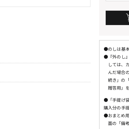
●のしは基
●『外のし
しては、
んだ場合
続き」の
贈答用」
●「手提げ
購入分の手
●おまとめ
面の「備