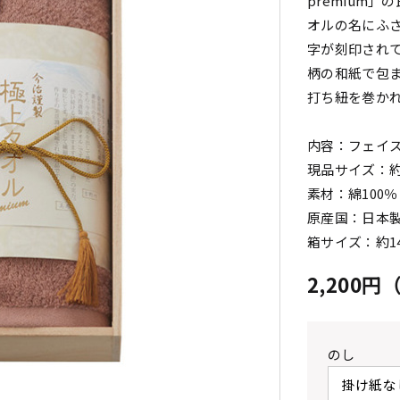
premium
オルの名にふさ
字が刻印されて
柄の和紙で包
打ち紐を巻か
内容：フェイ
現品サイズ：約3
素材：綿100％
原産国：日本
箱サイズ：約14.
2,200
のし