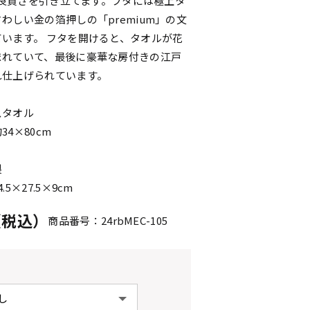
」の良質さを引き立てます。フタには極上タ
わしい金の箔押しの「premium」の文
います。 フタを開けると、タオルが花
まれていて、最後に豪華な房付きの江戸
れ仕上げられています。
スタオル
4×80cm
製
5×27.5×9cm
円（税込）
商品番号：24rbMEC-105