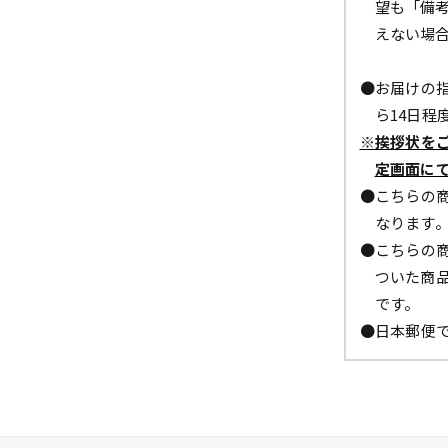
望も「備
えない場
●お届けの指
ら14日程
※挨拶状を
定画面に
●こちらの商
なります
●こちらの商
ついた商
です。
●日本郵便