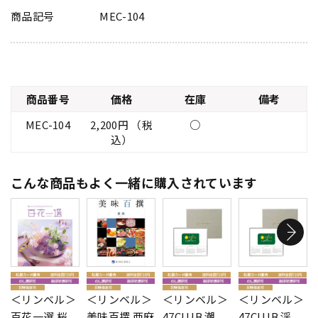
商品記号
MEC-104
商品番号
価格
在庫
備考
MEC-104
2,200円 （税
○
込）
こんな商品もよく一緒に購入されています
＜リンベル＞
＜リンベル＞
＜リンベル＞
＜リンベル＞
百花一選 桜
美味百撰 亜麻
47CLUB 潮
47CLUB 渓