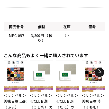
商品番号
価格
在庫
備考
MEC-097
3,300円 （税
○
込）
こんな商品もよく一緒に購入されています
＜リンベル＞
＜リンベル＞
＜リンベル＞
＜リンベル＞
美味百撰 亜麻
47CLUB 潮
47CLUB 渓
美味百撰 李
（あま）
（うしお） カ
（たに）カー
（すもも）