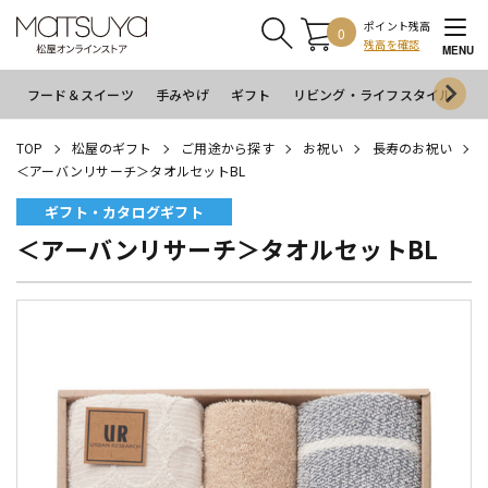
ポイント残高
0
残高を確認
MENU
フード＆スイーツ
手みやげ
ギフト
リビング・ライフスタイル
イ
TOP
松屋のギフト
ご用途から探す
お祝い
長寿のお祝い
＜アーバンリサーチ＞タオルセットBL
ギフト・カタログギフト
＜アーバンリサーチ＞タオルセットBL