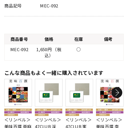
商品記号
MEC-092
商品番号
価格
在庫
備考
MEC-092
1,650円 （税
○
込）
こんな商品もよく一緒に購入されています
＜リンベル＞
＜リンベル＞
＜リンベル＞
＜リンベル＞
美味百撰 亜麻
47CLUB 渓
47CLUB 峯
美味百撰 李