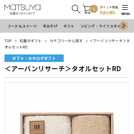
ポイント残高
0
残高を確認
MENU
フード＆スイーツ
手みやげ
ギフト
リビング・ライフスタイル
イ
TOP
松屋のギフト
カテゴリーから探す
＜アーバンリサーチ＞タ
オルセットRD
ギフト・カタログギフト
＜アーバンリサーチ＞タオルセットRD