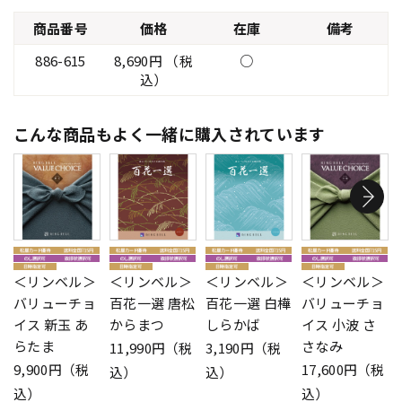
商品番号
価格
在庫
備考
886-615
8,690円 （税
○
込）
こんな商品もよく一緒に購入されています
＜リンベル＞
＜リンベル＞
＜リンベル＞
＜リンベル＞
バリューチョ
百花一選 唐松
百花一選 白樺
バリューチョ
イス 新玉 あ
からまつ
しらかば
イス 小波 さ
らたま
さなみ
11,990円（税
3,190円（税
9,900円（税
17,600円（税
込）
込）
込）
込）