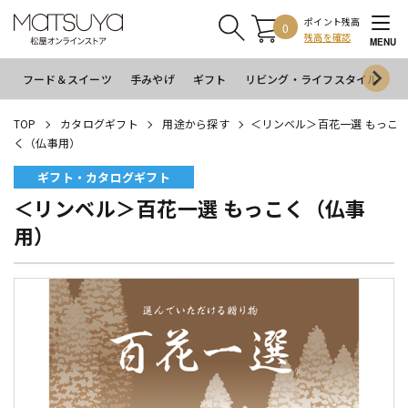
ポイント残高
0
残高を確認
MENU
フード＆スイーツ
手みやげ
ギフト
リビング・ライフスタイル
イ
TOP
カタログギフト
用途から探す
＜リンベル＞百花一選 もっこ
く（仏事用）
ギフト・カタログギフト
＜リンベル＞百花一選 もっこく（仏事
用）