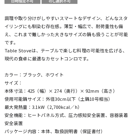
調理や取り分けがしやすいスマートなデザイン、どんなスタ
イリングにも馴染む存在感。薄型・幅広で、耐荷重性も備
え、これまで難しかった大きなサイズの鍋も扱うことが可能
です。
Table Stoveは、テーブルで楽しむ料理の可能性を広げる、
現代の食卓に最適なカセットコンロです。
カラー：ブラック、ホワイト
サイズ：
本体寸法：425（幅）× 274（奥行）× 92mm（高さ）
使用可能鍋サイズ：外径30cm以下（土鍋10号相当）
最大発熱量：3.1kW（2,700kcal／h）
安全機能：ヒートパネル方式、圧力感知安全装置、容器装着
安全装置
パッケージ内容：本体、取扱説明書（保証書付）