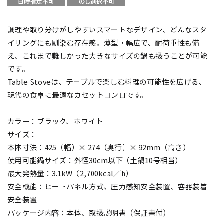
調理や取り分けがしやすいスマートなデザイン、どんなスタ
イリングにも馴染む存在感。薄型・幅広で、耐荷重性も備
え、これまで難しかった大きなサイズの鍋も扱うことが可能
です。
Table Stoveは、テーブルで楽しむ料理の可能性を広げる、
現代の食卓に最適なカセットコンロです。
カラー：ブラック、ホワイト
サイズ：
本体寸法：425（幅）× 274（奥行）× 92mm（高さ）
使用可能鍋サイズ：外径30cm以下（土鍋10号相当）
最大発熱量：3.1kW（2,700kcal／h）
安全機能：ヒートパネル方式、圧力感知安全装置、容器装着
安全装置
パッケージ内容：本体、取扱説明書（保証書付）