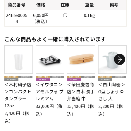
商品番号
価格
在庫
重量
備考
24life0005
6,050円
○
0.1kg
4
（税込）
こんな商品もよく一緒に購入されています
＜木村硝子店
＜イワタニ＞
＜柴田慶信商
＜白山陶器＞
＞コンパクト
アモルフォ プ
店＞白木 長手
G型しょうゆ
タンブラー
レミアム
弁当箱 中
さし 大
12oz
33,000円（税
15,400円（税
2,200円（税
2,420円（税
込）
込）
込）
込）