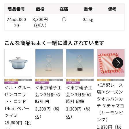
商品番号
価格
在庫
重量
備考
24adc000
3,300円
○
0.1kg
29
（税込）
こんな商品もよく一緒に購入されています
＜近沢レース
＜ル・クルー
＜東京硝子工
＜東京硝子工
店＞シーズン
ゼ＞ココッ
芸＞3分計 砂
芸＞3分計 砂
タオルハンカ
ト・ロンド
時計 白
時計 砂鉄
チ ケチャマヨ
14cm ベアー
3,300円（税
3,300円（税
（サーモンピ
ツマミ
込）
込）
ンク）
28,600円（税
1,870円（税