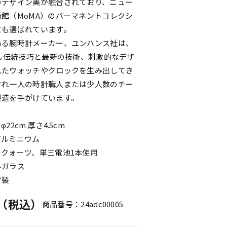
のデザイン美が融合されており、ニュー
館（MoMA）のパーマネントコレクシ
にも選ばれています。
ある腕時計メーカー、ユンハンス社は、
生し伝統技巧と最新の技術、刺激的なデザ
れたウォッチやクロックを生み出してき
ぞれ一人の時計職人または少人数のチー
製造を手がけています。
22cm 厚さ4.5cm
アルミニウム
クォーツ、単三電池1本使用
ルガラス
ツ製
円（税込）
商品番号：24adc00005