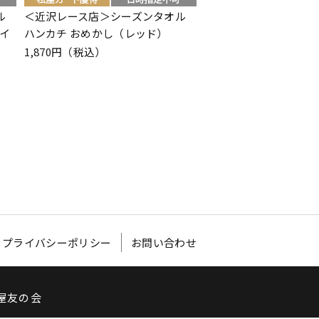
ル
＜近沢レース店＞シーズンタオル
＜近沢レース店＞シー
イ
ハンカチ おめかし（レッド）
ハンカチ おめかし（ネ
1,870円（税込）
1,870円（税込）
プライバシーポリシー
お問い合わせ
屋友の会