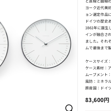
と直線と曲線
ヨーク近代美術
ョン選定作品
ドイツの歴史
1861年に誕
インが融合さ
ました。それ
ムで最後まで
ケースサイズ：φ
ケース素材：
ムーブメント：
風防：ミネラ
原産国：ドイ
83,600