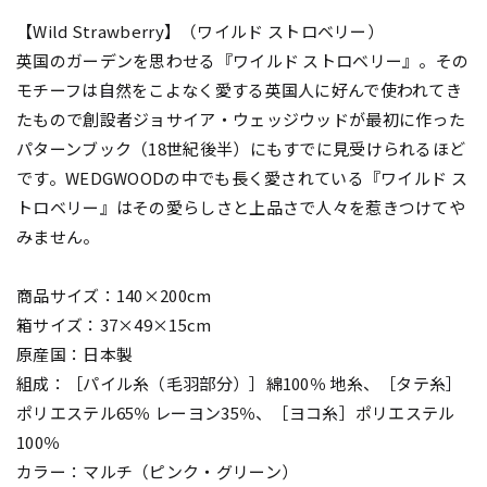
【Wild Strawberry】（ワイルド ストロベリー）
英国のガーデンを思わせる『ワイルド ストロベリー』。その
モチーフは自然をこよなく愛する英国人に好んで使われてき
たもので創設者ジョサイア・ウェッジウッドが最初に作った
パターンブック（18世紀後半）にもすでに見受けられるほど
です。WEDGWOODの中でも長く愛されている『ワイルド ス
トロベリー』はその愛らしさと上品さで人々を惹きつけてや
みません。
商品サイズ：140×200cm
箱サイズ：37×49×15cm
原産国：日本製
組成：［パイル糸（毛羽部分）］綿100％ 地糸、［タテ糸］
ポリエステル65％ レーヨン35％、［ヨコ糸］ポリエステル
100％
カラー：マルチ（ピンク・グリーン）