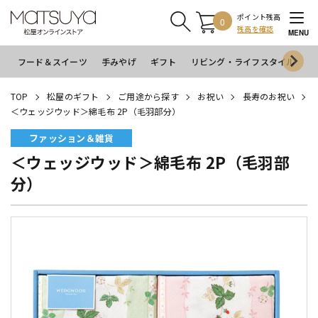
ポイント残高
0
残高を確認
MENU
フード＆スイーツ
手みやげ
ギフト
リビング・ライフスタイル
イ
TOP
松屋のギフト
ご用途から探す
お祝い
長寿のお祝い
＜ウェッジウッド＞綿毛布 2P（毛羽部分）
ファッション＆雑貨
＜ウェッジウッド＞綿毛布 2P（毛羽部
分）