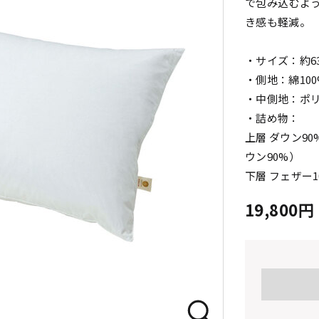
で包み込むよ
き感も軽減。
・サイズ：約63
・側地：綿100
・中側地：ポリ
・詰め物：
上層 ダウン9
ウン90%）
下層 フェザー1
19,800