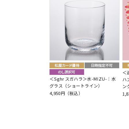
＜
＜Sghr スガハラ＞水-MIZU-：水
ハ
グラス（ショートライン）
ン
4,950円（税込）
1,