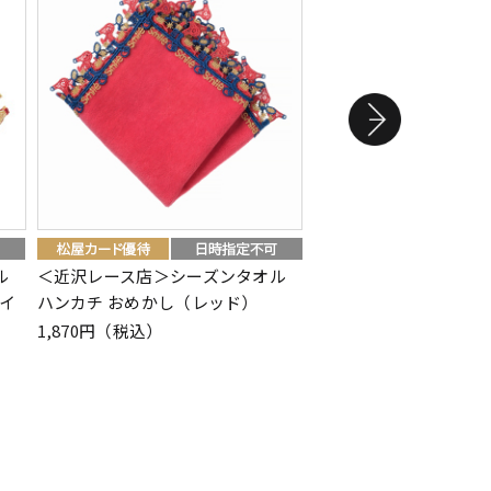
ル
＜近沢レース店＞シーズンタオル
＜近沢レース店＞シー
イ
ハンカチ おめかし（レッド）
ハンカチ おめかし（ネ
1,870円（税込）
1,870円（税込）