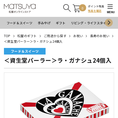
ポイント残高
0
残高を確認
MENU
フード＆スイーツ
手みやげ
ギフト
リビング・ライフスタイル
イ
TOP
松屋のギフト
ご用途から探す
お祝い
長寿のお祝い
＜資生堂パーラー＞ラ・ガナシュ24個入
フード＆スイーツ
＜資生堂パーラー＞ラ・ガナシュ24個入