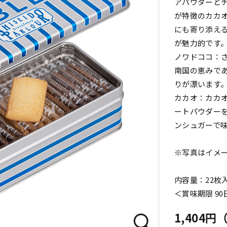
アパウダーと
が特徴のカカ
にも寄り添え
が魅力的です
ノワドココ：
南国の恵みで
りが漂います
カカオ：カカ
ートパウダー
ンシュガーで
※写真はイメ
内容量：22枚
＜賞味期限 9
1,404