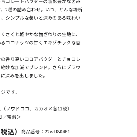
チョコレートパウダーの陰影豊かな苦み
オ、2種の詰め合わせ。いつ、どんな場所
る、シンプルな装いと深みのある味わい
。
さくさくと軽やかな歯ざわりの生地に、
あるココナッツの甘くエキゾチックな香
。
オの香り高いココアパウダーとチョコレ
を絶妙な加減でブレンド。さらにブラウ
味に深みを出しました。
ージです。
入（ノワドココ、カカオ×各11枚）
0日／常温＞
円（税込）
商品番号：22wtf80461