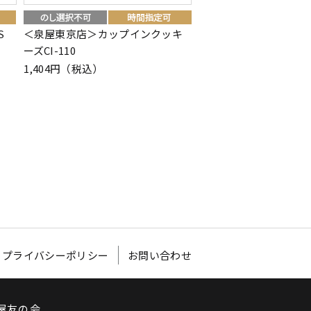
S
＜泉屋東京店＞カップインクッキ
＜資生堂パーラー＞ラ
ーズCI-110
12個入
1,404円（税込）
1,458円（税込）
プライバシーポリシー
お問い合わせ
屋友の会