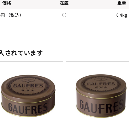
価格
在庫
重量
04円 （税込）
○
0.4kg
入されています