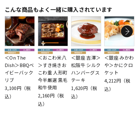
こんな商品もよく一緒に購入されています
＜On The
＜おこわ米八
＜銀座 吉澤＞
＜銀座 みかわ
Dish＞BBQベ
＞すき焼きお
松阪牛 シルク
や＞かにクロ
イビーバック
こわ重 人形町
ハンバーグス
ケット
リブ
今半厳選 黒毛
テーキ
4,212円（税
和牛使用
3,100円（税
1,620円（税
込）
2,160円（税
込）
込）
込）