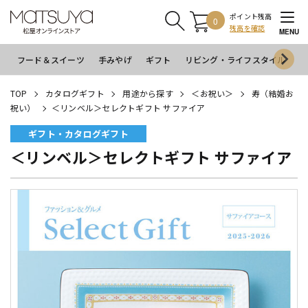
ポイント残高
0
残高を確認
MENU
フード＆スイーツ
手みやげ
ギフト
リビング・ライフスタイル
イ
TOP
カタログギフト
用途から探す
＜お祝い＞
寿（結婚お
祝い）
＜リンベル＞セレクトギフト サファイア
ギフト・カタログギフト
＜リンベル＞セレクトギフト サファイア