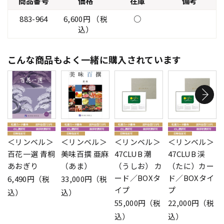
商品番号
価格
在庫
備考
883-964
6,600円 （税
○
込）
こんな商品もよく一緒に購入されています
＜リンベル＞
＜リンベル＞
＜リンベル＞
＜リンベル＞
百花一選 青桐
美味百撰 亜麻
47CLUB 潮
47CLUB 渓
あおぎり
（あま）
（うしお） カ
（たに）カー
ード／BOXタ
ド／BOXタイ
6,490円（税
33,000円（税
イプ
プ
込）
込）
55,000円（税
22,000円（税
込）
込）