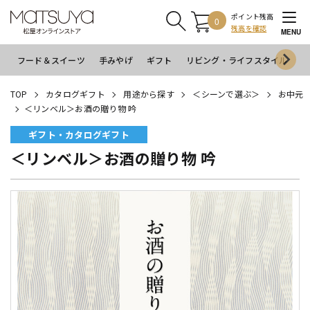
ポイント残高
0
残高を確認
MENU
フード＆スイーツ
手みやげ
ギフト
リビング・ライフスタイル
イ
TOP
カタログギフト
用途から探す
＜シーンで選ぶ＞
お中元
＜リンベル＞お酒の贈り物 吟
ギフト・カタログギフト
＜リンベル＞お酒の贈り物 吟