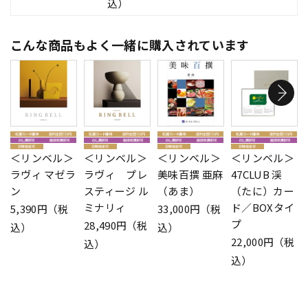
込）
こんな商品もよく一緒に購入されています
＜リンベル＞
＜リンベル＞
＜リンベル＞
＜リンベル＞
ラヴィ マゼラ
ラヴィ プレ
美味百撰 亜麻
47CLUB 渓
ン
スティージ ル
（あま）
（たに）カー
ミナリィ
ド／BOXタイ
5,390円（税
33,000円（税
プ
28,490円（税
込）
込）
22,000円（税
込）
込）