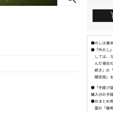
●のしは基
●『外のし
しては、
んだ場合
続き」の
贈答用」
●「手提げ
購入分の手
●おまとめ
面の「備