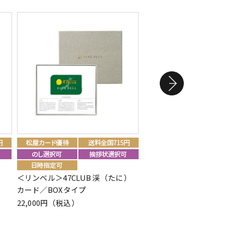
＜リンベル＞47CLUB 渓（たに）
＜リンベル＞美味百撰 
カード／BOXタイプ
も）
22,000円（税込）
22,000円（税込）