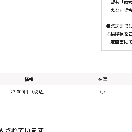
望も「備
えない場
●発送までに
※挨拶状を
定画面に
価格
在庫
22,000円 （税込）
○
入されています