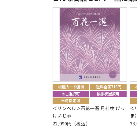
＜リンベル＞百花一選 月桂樹 げっ
＜
けいじゅ
ま
22,990円（税込）
33