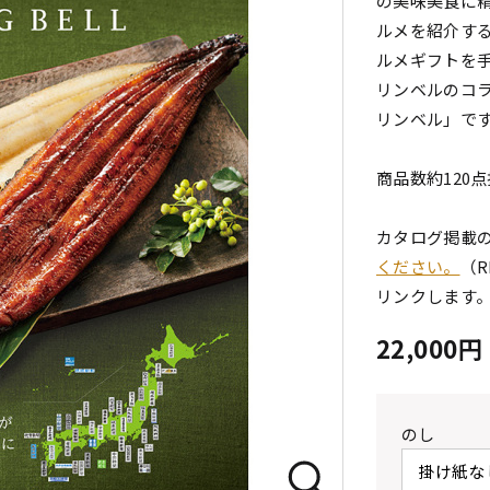
の美味美食に
ルメを紹介する
ルメギフトを
リンベルのコラ
リンベル」で
商品数約120
カタログ掲載
ください。
（R
リンクします
22,000
のし