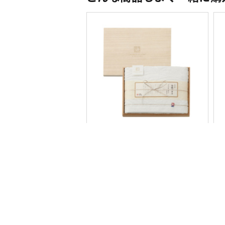
＜今治謹製＞白織タオル バスタオ
＜
ル
入
3,300円（税込）
22