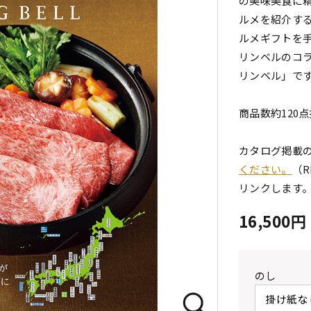
の美味美食に
ルメを紹介する
ルメギフトを
リンベルのコラ
リンベル」で
商品数約120
カタログ掲載
ください。
（R
リンクします
16,500
のし