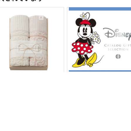
今治謹製＞紋織タオルケット2枚
＜リンベル＞ディズニー ハッピ
り
5,390円（税込）
,000円（税込）