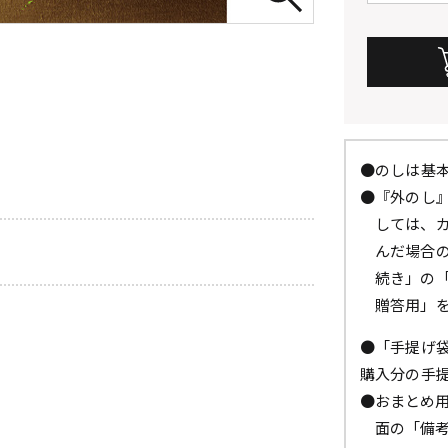
●のしは基
●『外のし
しては、
んだ場合
続き」の
贈答用」
●「手提げ
購入分の手
●おまとめ
面の「備