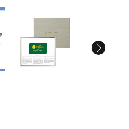
ー
＜リンベル＞47CLUB 潮（うし
＜リンベル＞リンベル
お） カード／BOXタイプ
ム グレープ カード／B
55,000円（税込）
22,880円（税込）