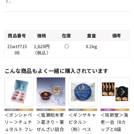
す。
商品番号
価格
在庫
重量
備考
21wtf715
1,620円
○
0.2kg
08
（税込）
こんな商品もよく一緒に購入されています
＜ボンシャペ
＜塩瀬総本家
＜ギンザキャ
＜桂新堂＞海
リー＞チュチ
＞葛きり・栗
ピタル＞
老一会（8カ
ュタルト フレ
ぜんざい詰合
（粉）ベス
ップと8袋