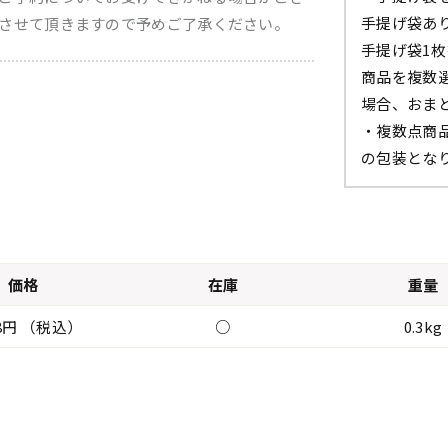
手提げ袋あ
させて頂きますので予めご了承ください。
手提げ袋1
商品を複数
場合、おま
・複数点商
の包装とな
価格
在庫
重量
28円 （税込）
○
0.3kg