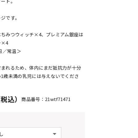
ソート。
ージです。
はちみつウィッチ×4、プレミアム銀座は
×4
0日／常温＞
含まれるため、体内にまだ抵抗力が十分
い1歳未満の乳児には与えないでくださ
円（税込）
商品番号：21wtf71471