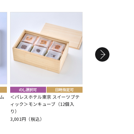
ム
＜パレスホテル東京 スイーツブテ
＜文明堂＞銀座の蜂蜜
ィック＞モンキューブ（12個入
ヘン6個入
り）
2,139円（税込）
3,001円（税込）