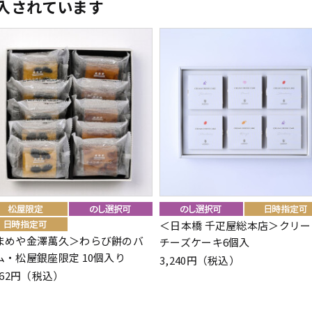
入されています
＜日本橋 千疋屋総本店＞クリー
まめや金澤萬久＞わらび餅のバ
チーズケーキ6個入
ム・松屋銀座限定 10個入り
3,240円（税込）
862円（税込）