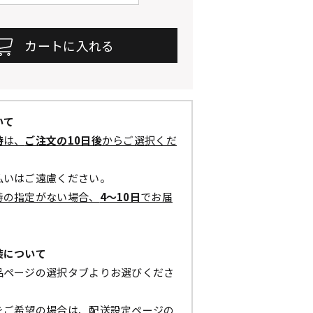
いて
時
は、
ご注文の10日後
からご選択くだ
払いはご遠慮ください。
時の指定がない場合、
4～10日
でお届
装について
品ページの選択タブよりお選びくださ
をご希望の場合は、配送設定ページの