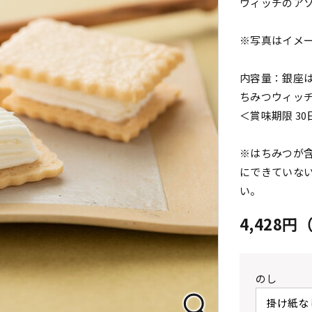
ウィッチのア
※写真はイメ
内容量：銀座
ちみつウィッチ
＜賞味期限 3
※はちみつが
にできていな
い。
4,428
のし