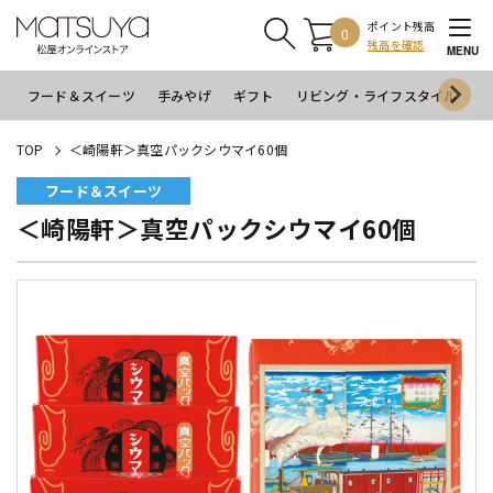
ポイント残高
0
残高を確認
MENU
フード＆スイーツ
手みやげ
ギフト
リビング・ライフスタイル
イ
TOP
＜崎陽軒＞真空パックシウマイ60個
フード＆スイーツ
＜崎陽軒＞真空パックシウマイ60個