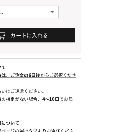
いて
時
は、
ご注文の6日後
からご選択くださ
払いはご遠慮ください。
時の指定がない場合、
4～10日
でお届
装について
品ページの選択タブよりお選びくださ