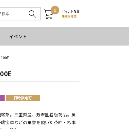
0
ポイント残高
残高を確認
イベント
00E
00E
達銘茶。三重県産、芳翠園看板商品。黄
等瑞宝章などの栄誉を頂いた茶匠・杉本