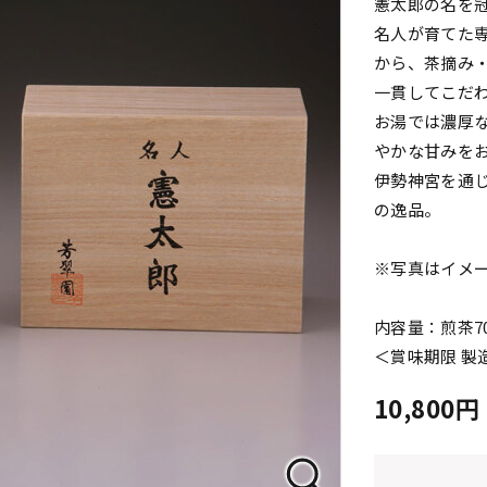
憲太郎の名を
名人が育てた
から、茶摘み
一貫してこだ
お湯では濃厚
やかな甘みを
伊勢神宮を通
の逸品。
※写真はイメ
内容量：煎茶70
＜賞味期限 製
10,800