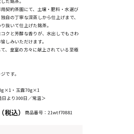
冠した銘茶。
専用契約茶園にて、土壌・肥料・水選び
・独自の丁寧な深蒸しから仕上げまで、
わり抜いて仕上げた銘茶。
なコクと芳醇な香りが、水出しでもさわ
お愉しみいただけます。
じて、皇室の方々に献上されている至極
ージです。
g×1・玉露70g×1
造日より300日／常温＞
円（税込）
商品番号：21wtf70881