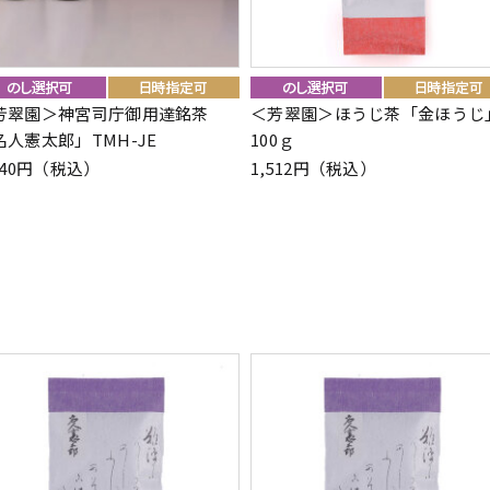
芳翠園＞神宮司庁御用達銘茶
＜芳翠園＞ほうじ茶「金ほうじ
名人憲太郎」TMH-JE
100ｇ
940円（税込）
1,512円（税込）