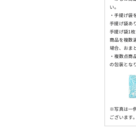
い。
・手提げ袋
手提げ袋あ
手提げ袋1
商品を複数
場合、おま
・複数点商
の包装とな
※写真は一
ございます