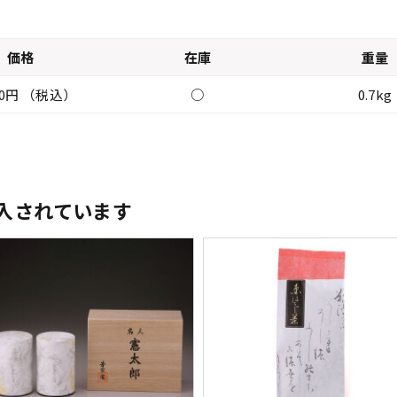
価格
在庫
重量
800円 （税込）
○
0.7kg
入されています