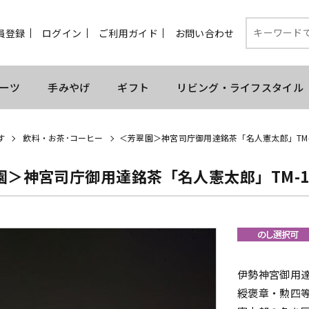
員登録
ログイン
ご利用ガイド
お問い合わせ
ーツ
手みやげ
ギフト
リビング・ライフスタイル
す
飲料・お茶･コーヒー
＜芳翠園＞神宮司庁御用達銘茶「名人憲太郎」TM-1
園＞神宮司庁御用達銘茶「名人憲太郎」TM-1
伊勢神宮御用
綬褒章・勲四