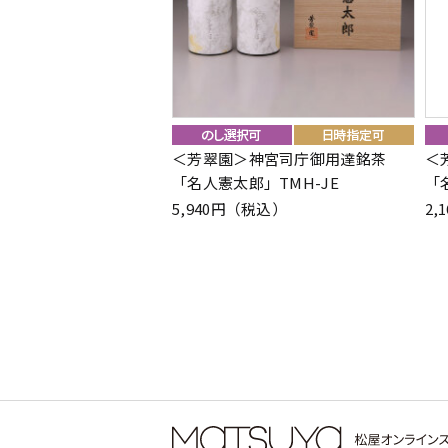
＜芳翠園＞神宮司庁御用達銘茶
＜
「名人憲太郎」TMH-JE
「
5,940円（税込）
2,