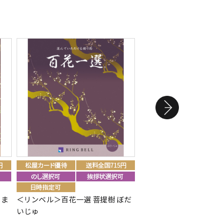
らま
＜リンベル＞百花一選 菩提樹 ぼだ
＜リンベル＞百花一選 
いじゅ
けいじゅ