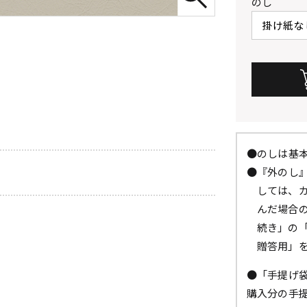
のし
●のしは基
●『外のし
しては、
んだ場合
続き」の
贈答用」
●「手提げ
購入分の手