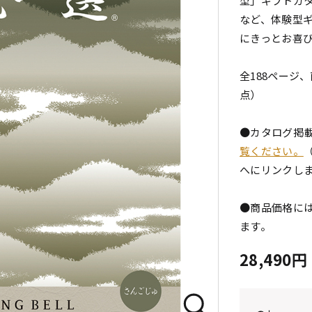
型」ギフトカ
など、体験型
にきっとお喜
全188ページ、
点）
●カタログ掲
覧ください。
へにリンクし
●商品価格には
ます。
28,490