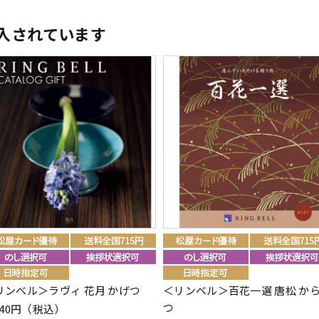
入されています
リンベル＞ラヴィ 花月 かげつ
＜リンベル＞百花一選 唐松 か
つ
740円（税込）