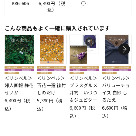
886-606
6,490円 （税
○
込）
こんな商品もよく一緒に購入されています
＜リンベル＞
＜リンベル＞
＜リンベル＞
＜リンベル＞
婦人画報 静花
百花一選 篠竹
プラスグルメ
バリューチョ
せいか
しのだけ
井筒 いづつ
イス 白妙 し
＆ジュピター
ろたえ
6,490円（税
5,390円（税
6,600円（税
6,600円（税
込）
込）
込）
込）