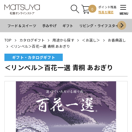
ポイント残高
0
残高を確認
MENU
フード＆スイーツ
手みやげ
ギフト
リビング・ライフスタイル
イ
TOP
カタログギフト
用途から探す
＜お返し＞
お香典返し
＜リンベル＞百花一選 青桐 あおぎり
ギフト・カタログギフト
＜リンベル＞百花一選 青桐 あおぎり