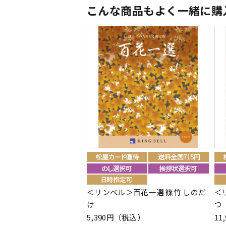
こんな商品もよく一緒に購
＜リンベル＞百花一選 篠竹 しのだ
＜
け
つ
5,390円（税込）
11