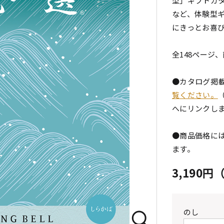
型」ギフトカ
など、体験型
にきっとお喜
全148ページ
●カタログ掲
覧ください。
へにリンクし
●商品価格には
ます。
3,190
のし