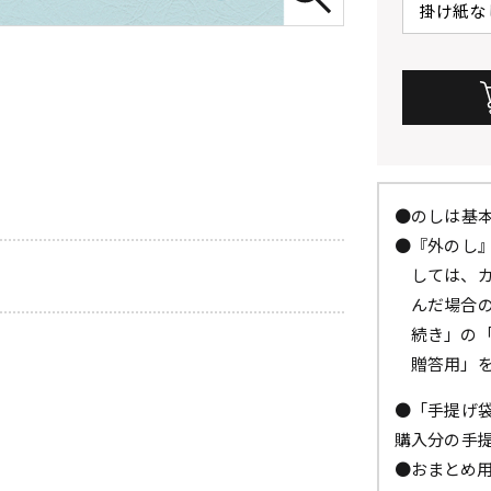
●のしは基
●『外のし
しては、
んだ場合
続き」の
贈答用」
●「手提げ
購入分の手
●おまとめ