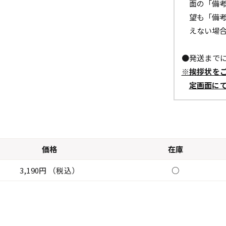
面の「備
望も「備
えない場
●発送までに
※挨拶状を
定画面に
価格
在庫
3,190円 （税込）
○