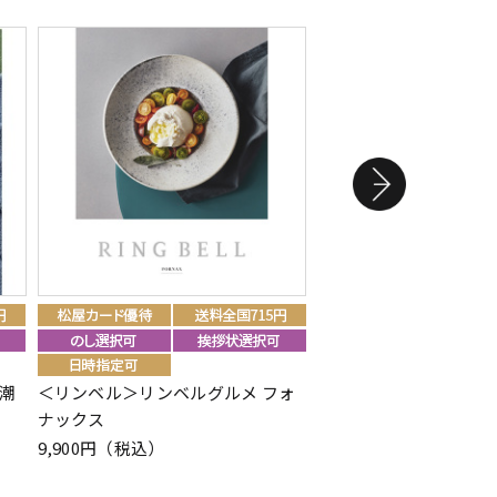
＜今治謹製＞さくら紋
潮
＜リンベル＞リンベルグルメ フォ
オルセット
ナックス
4,400円（税込）
9,900円（税込）