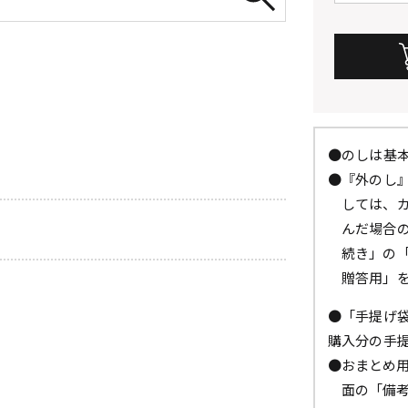
●のしは基
●『外のし
しては、
んだ場合
続き」の
贈答用」
●「手提げ
購入分の手
●おまとめ
面の「備