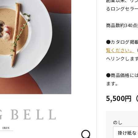
創業以来、リ
るロングセラ
商品数約340
●カタログ掲
覧ください。
へリンクしま
●商品価格には
ます。
5,500
のし