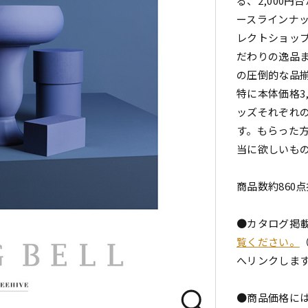
る、2,000円
ースラインナ
レクトショッ
だわりの逸品
の圧倒的な品
特に本体価格3
ッズそれぞれ
す。もらった
当に欲しいも
商品数約860
●カタログ掲
覧ください。
へリンクしま
●商品価格には