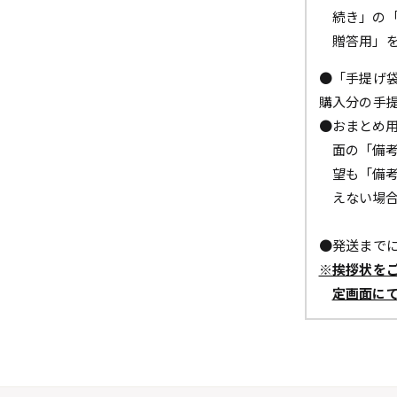
続き」の
贈答用」
●「手提げ
購入分の手
●おまとめ
面の「備
望も「備
えない場
●発送までに
※挨拶状を
定画面に