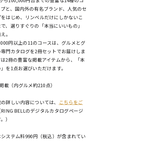
台から100,000円台までの豊富な14種のコ
ップと、国内外の有名ブランド、人気のセ
プをはじめ、リンベルだけにしかないこ
まで、選りすぐりの「本当にいいもの」
揃え。
,000円以上の11のコースは、グルメとグ
の専門カタログを2冊セットでお届けしま
方は2冊の豊富な掲載アイテムから、「本
の」を1点お選びいただけます。
点掲載（内グルメ約210点）
載の詳しい内容については、
こちらをご
（RING BELLのデジタルカタログページ
す。）
システム料990円（税込）が含まれてい